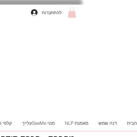
להתחברות
הבית
דנה שמש
מאמנת NLP
מנוי SeeMeעלייך
קלפי 