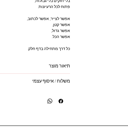
בלי חוקים בלי גבולות,
פתוח לכל הרעיונות.
אפשר לצייר, אפשר לכתוב,
אפשר קטן,
אפשר גדול,
אפשר הכל.
כל דרך מתחילה בדף חלק.
תיאור מוצר
סוג כריכה: קשיחה עם ספירלה גודל A5
משלוח / איסוף עצמי
סוג דפים: לבנים חלקים.
משפט השראה: "הכרת תודה היא השקיית
משלוח מגיע לבית עסק הקרוב לביתך:
מתאימה ל: כתיבת בוקר, סיכום יום, תכנו
- משלוח בדואר רשום ב- 19 ש"ח (4-14 ימים)
תובנות, שרבוט, ציור... לעצמך או כמתנה
- משלוח אקספרס ב- 65 ש"ח (24-72 שעות)
-
איסוף עצמי - חינם
נקודות האיסוף:
פתח תקווה, אם המושבות