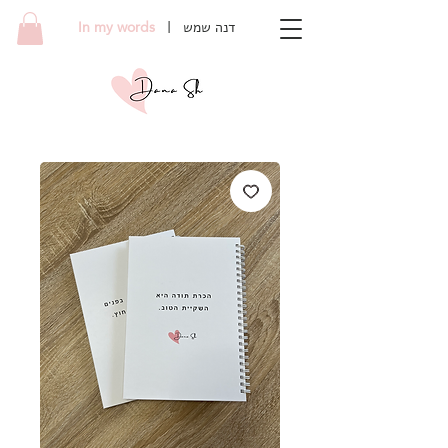
In my words
| דנה שמש