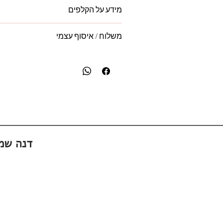
'המילים שלי' - ספר משפטי העצמה נשית ש
מידע על הקלפים
207 עמודים של העצמה והשראה, משפטים
ארוכים.
'תרימי לך קלף' - ערכה ע
משלוח / איסוף עצמי
מעמד עץ לקלף היומי ♥
משלוח מגיע לבית עסק הקרוב לביתך:
- משלוח בדואר רשום ב- 19 ש"ח (4-14 ימים)
- משלוח אקספרס ב- 65 ש"ח (24-72 שעות)
-
איסוף עצמי - חינם
נקודות האיסוף:
פתח תקווה, אם המושבות
אוניברסיטת בר אילן
קרית אונו
כשאת משחררת בפנים, את 
ראשון לציון, קרית כרמים
גדרה, איזור תעשייה כנות
אשקלון, אפרידר
במידה ובחרת באיסוף עצמי,
ניצור איתך קשר לאחר הרכישה שלך
ונתאם יום ושעה לאיסוף :)