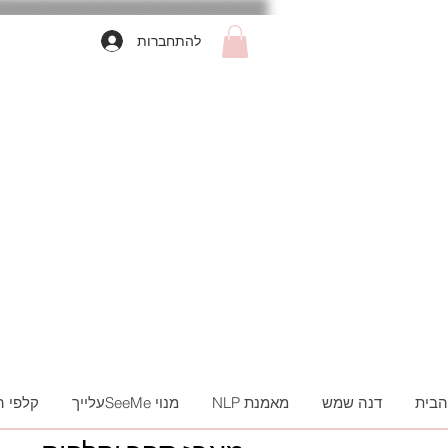
להתחברות
הבית
דנה שמש
מאמנת NLP
מנוי SeeMeעלייך
קלפי 