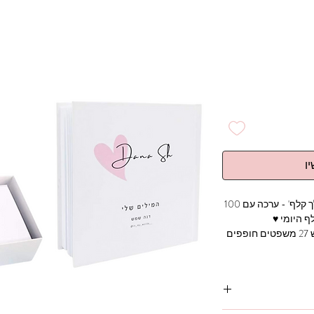
ו
מארז הכולל את הספר ואת הערכה 'תרימי לך קלף' - ערכה עם 100
 היומי ♥
שואלת את עצמך האם יש תוכן חופף? כן! יש 27 משפטים חופפים