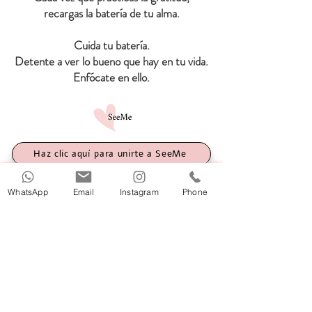
recargas la batería de tu alma.
Cuida tu batería.
Detente a ver lo bueno que hay en tu vida.
Enfócate en ello.
Haz clic aquí para unirte a SeeMe
WhatsApp
Email
Instagram
Phone
Algunos datos sobre la gratitud:
Una práctica constante de la gratitud aporta
beneficios físicos y emocionales:
Mejora nuestro estado de ánimo.
Fortalece el sistema inmunitario.
Favorece la autorregulación del sistema