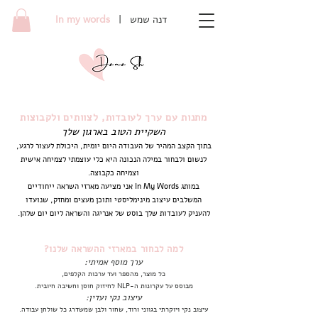
In my words
| דנה שמש
מתנות עם ערך לעובדות, לצוותים ולקבוצות
השקיית הטוב בארגון שלך
בתוך הקצב המהיר של העבודה היום יומית, היכולת לעצור לרגע,
לנשום ולבחור במילה הנכונה היא כלי עוצמתי לצמיחה אישית
וצמיחה כקבוצה.
במותג In My Words אני מציעה מארזי השראה ייחודיים
המשלבים עיצוב מינימליסטי ותוכן מעצים ומחזק, שנועדו
להעניק לעובדות שלך בוסט של אנריגה והשראה ליום יום שלהן.
למה לבחור במארזי ההשראה שלנו?
ערך מוסף אמיתי:
כל מוצר, מהספר ועד ערכות הקלפים,
מבוסס על עקרונות ה-NLP לחיזוק חוסן וחשיבה חיובית.
עיצוב נקי ועדין:
עיצוב נקי ויוקרתי בגווני ורוד, שחור ולבן שמשדרג כל שולחן עבודה.