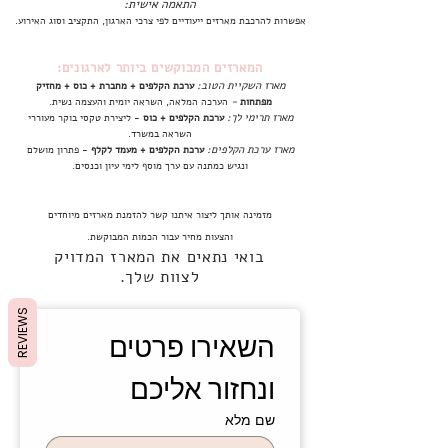
התאמה אישית:
אפשרות להרכבת מארזים ייעודיים לפי צרכי הארגון, התקציב וסוג האירוע.
המארזים המבוקשים ביותר לארגונים:
מארז השקיית הטוב:
ערכת הקלפים + מחברת + כוס + מחזיק
-
מפתחות
הערכה המלאה, השראה יומית והעצמה נשית.
מארז תרימי לך:
ערכת הקלפים + כוס
-
ליצירת טקסי בוקר מעוררי
השראה במשרד.
מארז ערכת הקלפים:
ערכת הקלפים + מעמד לקלף
- פתרון מושלם
ונגיש כמתנה עם ערך מוסף לימי עיון וכנסים.
מזמינה אותך ליצור איתנו קשר להזמנת מארזים מיוחדים
והצעות מחיר עבור הכמות המבוקשת.
בואי נתאים את המארז המדויק
לצוות שלך.
REVIEWS
השאירו פרטים 
ונחזור אליכם
שם מלא